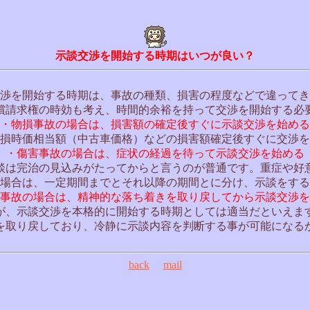
示談交渉を開始する時期はいつが良い？
渉を開始する時期は、事故の種類、損害の程度などで違ってき
償請求権の時効も考え、時間的余裕を持って交渉を開始する必
・物損事故の場合は、損害額の確定後すぐに示談交渉を始める
損時価相当額（中古車価格）などの損害額確定後すぐに交渉を
・傷害事故の場合は、症状の経過を待って示談交渉を始める
談は完治の見込みがたってからと言うのが普通です。重症や好
場合は、一定期間までとそれ以降の期間とに分け、示談をする
事故の場合は、精神的な落ち着きを取り戻してから示談交渉を
が、示談交渉を本格的に開始する時期としては適当だといえま
を取り戻しており、冷静に示談内容を判断する事が可能になる
back
mail