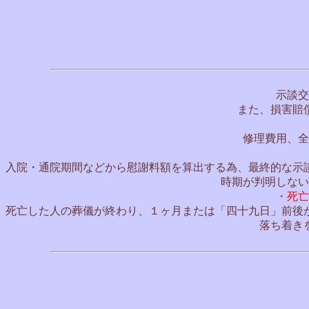
示談交
また、損害賠
修理費用、全
入院・通院期間などから慰謝料額を算出する為、最終的な示
時期が判明しない
・死亡
死亡した人の葬儀が終わり、１ヶ月または「四十九日」前後
落ち着き