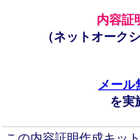
内容証
（ネットオーク
メール
を実
この内容証明作成キッ