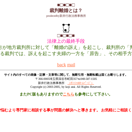
■□■□■□
裁判離婚とは？
prodecedby新井行政法務事務所
□■□■□■
法律上の最終手段
方が地方裁判所に対して「離婚の訴え」を起こし、裁判所の「
る裁判では、訴えを起こす夫婦の一方を「原告」、その相手方
back
mail
サイト内のすべての画像・記事・文章等に関して、無断引用・無断転載は固くお断りします。
〒366-0005埼玉県深谷市町田357℡048-587-1505
新井行政法務事務所
（ｵﾌｨｼｬﾙﾎｰﾑﾍﾟｰｼﾞ）
Copyright (c) 2003-2005, by koji arai. All Rights Reserved.
またPC版もありますので
こちら
も参考にして下さい。
で悩むより専門家に相談する事が問題の解決へと導きます。 お気軽にご相談く