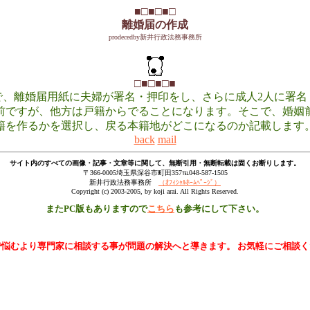
■□■□■□
離婚届の作成
prodecedby新井行政法務事務所
□■□■□■
で、離婚届用紙に夫婦が署名・押印をし、さらに成人2人に署名
前ですが、他方は戸籍からでることになります。そこで、婚姻
籍を作るかを選択し、戻る本籍地がどこになるのか記載します
back
mail
サイト内のすべての画像・記事・文章等に関して、無断引用・無断転載は固くお断りします。
〒366-0005埼玉県深谷市町田357℡048-587-1505
新井行政法務事務所
（ｵﾌｨｼｬﾙﾎｰﾑﾍﾟｰｼﾞ）
Copyright (c) 2003-2005, by koji arai. All Rights Reserved.
またPC版もありますので
こちら
も参考にして下さい。
で悩むより専門家に相談する事が問題の解決へと導きます。 お気軽にご相談く