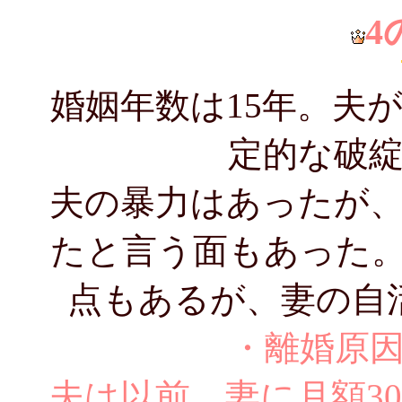
4
婚姻年数は15年。夫
定的な破
夫の暴力はあったが
たと言う面もあった
点もあるが、妻の自
・離婚原因
夫は以前、妻に月額3