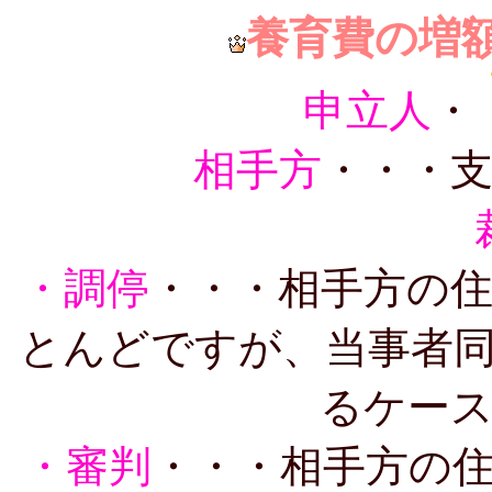
養育費の増
申立人
・
相手方
・・・
・調停
・・・相手方の
とんどですが、当事者
るケー
・審判
・・・相手方の