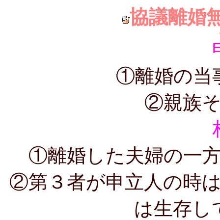
協議離婚
①離婚の当
②親族
①離婚した夫婦の一
②第３者が申立人の時
は生存し