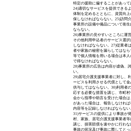
特定の援助に偏することがあって
24)適切なサービスを提供できる
体制を定めるとともに、資質向上
保しなければならない。25)訪問
事業所の設備や備品について衛生
ならない。
26)事業所の見やすいところに運
その他利用申込者のサービス選択
しなければならない。27)従業者
者や家族の秘密を漏らしてはなら
等で個人情報を用いる場合は本人
で得なければならない。
28)事業所の広告は内容が虚偽、
い。
29)居宅介護支援事業者に対し、
ービスを利用させる代償として金
供与してはならない。30)利用者
応する必要な措置を講じ、市町村
会から指導や助言を受けた場合は
があった場合は、報告しなければ
内容等を記録しなければならない
31)サービスの提供により事故が
村、家族、居宅介護支援事業者等
講じ、損害賠償を速やかに行わな
事故の状況及び事故に際してとっ