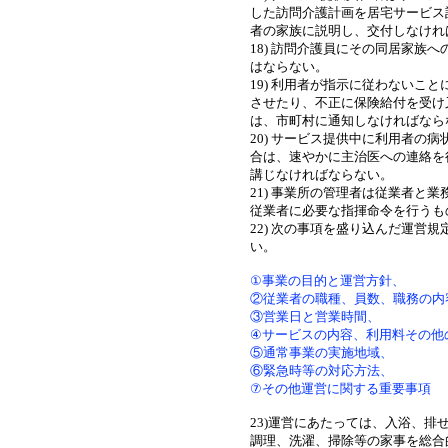
した訪問介護計画を居宅サービス
者の家族に説明し、交付しなけれ
18) 訪問介護員にその同居家族
はならない。
19) 利用者が指示に従わないこ
させたり、不正に保険給付を受け
は、市町村に通知しなければなら
20) サービス提供中に利用者の
合は、速やかに主治医への連絡を
講じなければならない。
21) 事業所の管理者は従業者と
従業者に必要な指揮命令を行うも
22) 次の事項を盛り込んだ運営
い。
①事業の目的と運営方針、
②従業者の職種、員数、職務の内
③営業日と営業時間、
④サービスの内容、利用料その他
⑤通常事業の実施地域、
⑥緊急時等の対応方法、
⑦その他運営に関する重要事項
23)運営にあたっては、入浴、排
調理、洗濯、掃除等の家事を総合