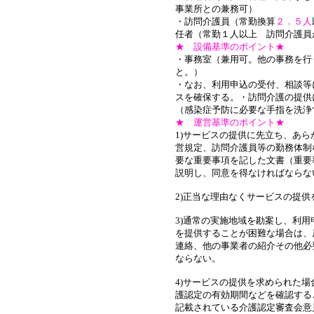
事業所との兼務可）
・訪問介護員（常勤換算
２．５人
任者（常勤１人以上 訪問介護員
★ 設備基準のポイント★
・事務室（兼用可。他の事務を行
と。）
・なお、利用申込の受付、相談等
スを確保する。・訪問介護の提供
（感染症予防に必要な手指を洗浄
★ 運営基準のポイント★
1)サービスの提供に先立ち、あ
営規定、訪問介護員等の勤務体制
要な重要事項を記した文書（重要
説明し、同意を得なければならな
2)正当な理由なくサービスの提
3)通常の実施地域を勘案し、利
を提供することが困難な場合は、
連絡、他の事業者の紹介その他必
ならない。
4)サービスの提供を求められた
護認定の有効期間などを確認する
記載されている介護認定審査会意