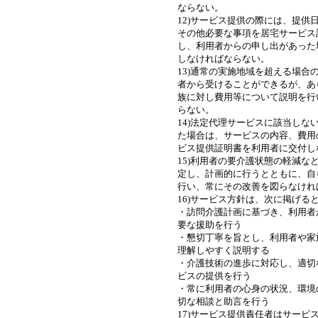
ならない。
12)サービス提供の際には、提供
その他必要な事項を居宅サービス
し、利用者からの申し出があった
しなければならない。
13)通常の実施地域を超える場合
者から受けることができるが、あ
族に対し費用等について説明を行
らない。
14)法定代理サービスに該当しな
た場合は、サービスの内容、費用
ビス提供証明書を利用者に交付し
15)利用者の要介護状態の軽減な
定し、計画的に行うとともに、自
行い、常にその改善を図らなけれ
16)サービス方針は、次に掲げる
・訪問介護計画に基づき、利用者
要な援助を行う
・懇切丁寧を旨とし、利用者や家
理解しやすく説明する
・介護技術の進歩に対応し、適切
ビスの提供を行う
・常に利用者の心身の状況、環境
切な相談と助言を行う
17)サービス提供責任者はサービ