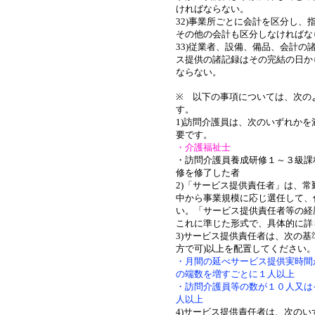
ければならない。
32)事業所ごとに会計を区分し、
その他の会計も区分しなければな
33)従業者、設備、備品、会計の
ス提供の諸記録はその完結の日か
ならない。
※ 以下の事項については、次の
す。
1)訪問介護員は、次のいずれか
要です。
・介護福祉士
・訪問介護員養成研修１～３級課
修を修了した者
2)「サービス提供責任者」は、
中から事業規模に応じ選任して、
い。「サービス提供責任者等の経
これに準じた形式で、具体的に詳
3)サービス提供責任者は、次の基
方で可)以上を配置してください
・月間の延べサービス提供実時間
の端数を増すごとに１人以上
・訪問介護員等の数が１０人又は
人以上
4)サービス提供責任者は、次の