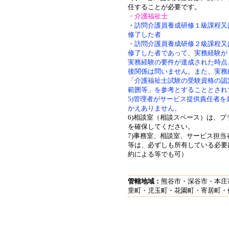
任することが必要です。
・介護福祉士
・
訪問介護員養成研修１級課程又
修了した者
・訪問介護員養成研修２級課程又
修了した者であって、実務経験が
実務経験の要件が達成された時点
後関係は問いません。また、実務
「介護福祉士試験の受験資格の認
範囲等」を参考とすることとされ
5)管理者がサービス提供責任者
かえありません。
6)相談室（相談スペース）は、
を確保してください。
7)事務室、相談室、サービス担
等は、必ずしも所有している必要
約による等でも可）
管轄地域：
熊谷市・深谷市・本庄
里町・児玉町・花園町・寄居町・