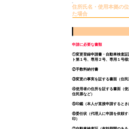
住所氏名・使用本拠の位
た場合
申請に必要な書類
①変更登録申請書・自動車検査証
ト第１号、専用２号、専用１号様
②手数料納付書
③変更の事実を証する書面（住民
④使用者の住所を証する書面（使
住民票など）
⑤印鑑（本人が直接申請するとき
⑥委任状（代理人に申請を依頼す
印）
⑦自動車検査証（有効期間のある