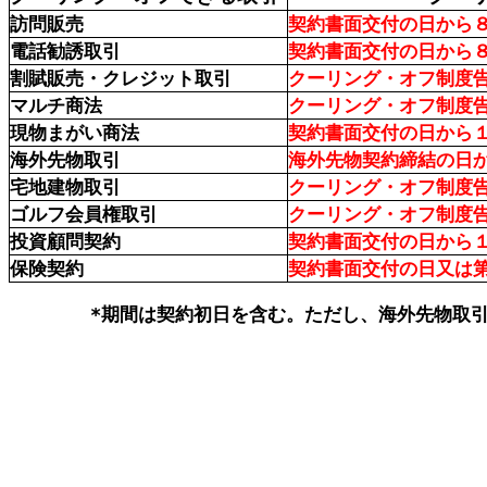
訪問
販売
契約書
面
交付
の
日
から
電話
勧誘
取引
契約書
面
交付
の
日
から
割賦
販売
・クレジット
取引
クーリング・オフ
制度
マルチ
商法
クーリング・オフ
制度
現物
まがい
商法
契約書
面
交付
の
日
から
海外
先物
取引
海外
先物
契約
締結
の
日
宅地
建物
取引
クーリング・オフ
制度
ゴルフ
会員権
取引
クーリング・オフ
制度
投資
顧問
契約
契約書
面
交付
の
日
から
保険
契約
契約書
面
交付
の
日
又
は
*
期間
は
契約
初日
を
含
む。ただし、
海外
先物
取