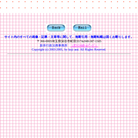
サイト内のすべての画像・記事・文章等に関して、無断引用・無断転載は固くお断りします。
〒366-0005埼玉県深谷市町田357℡048-587-1505
新井行政法務事務所
（ｵﾌｨｼｬﾙﾎｰﾑﾍﾟｰｼﾞ）
Copyright (c) 2003-2005, by koji arai. All Rights Reserved.