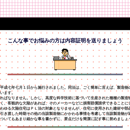
こんな事でお悩みの方は内容証明を送りましょう
平成七年七月１日から施行されました。同法は、ごく簡単に言えば、製造物
います。
ればなりません。しかし、高度な科学技術に基づいて生産された種種の製造
く、客観的な欠陥があれば、そのメーカーなどに損害賠償請求できることに
わゆる欠陥住宅はＰＬ法の対象となりませんが、住宅に使用された建材や部
引き渡した時期その他の当該製造物にかかわる事情を考慮して当該製造物が
ついてもあまり細かな事を書かずに、要点だけを簡潔に記す事に努めましょ