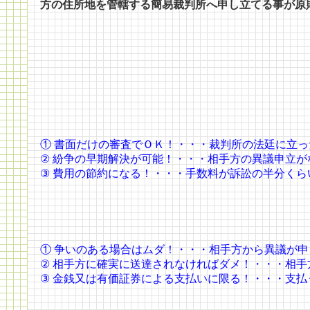
方の住所地を管轄する簡易裁判所へ申し立てる事が原
① 書面だけの審査でＯＫ！・・・裁判所の法廷に立
② 紛争の早期解決が可能！・・・相手方の異議申立
③ 費用の節約になる！・・・手数料が訴訟の半分くら
① 争いのある場合はムダ！・・・相手方から異議が
② 相手方に確実に送達されなければダメ！・・・相
③ 金銭又は有価証券による支払いに限る！・・・支