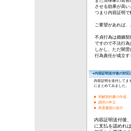
また法律家の名前
させる効果が高い
つまり内容証明で
ご要望があれば、
不貞行為は婚姻契
ですので不法行為
しかし、ただ闇雲
行為責任が成立す
●内容証明送付後の対応
内容証明を送付してま
にまとめてみました。
■
和解契約書の作成
■
調停の申立
■
再度書面の送付
内容証明送付後、
に支払を認めれ