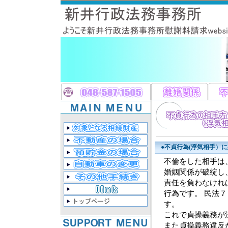
●不貞行為(浮気相手）
不倫をした相手は
婚姻関係が破綻し
責任を負わなけれ
行為です。 民法
す。
これで貞操義務が
また貞操義務違反